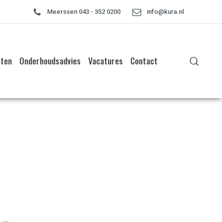
Meerssen 043 - 352 0200
info@kura.nl
cten
Onderhoudsadvies
Vacatures
Contact
Home
»
Kunststof schuifpui Maastricht