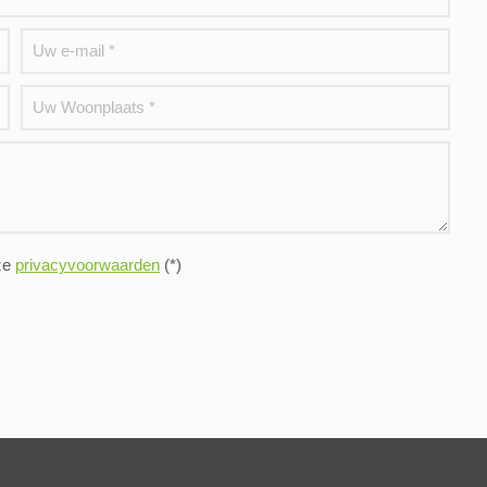
ze
privacyvoorwaarden
(*)