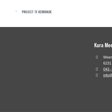
PROJECT TE KERKRADE
Kura Me
Weert
6231
043 -
info@