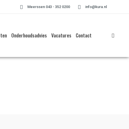
Meerssen 043 - 352 0200
info@kura.nl
cten
Onderhoudsadvies
Vacatures
Contact
Home
»
Project te Melick