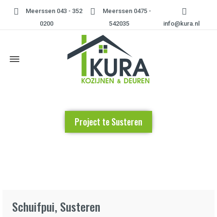
Meerssen 043 - 352
Meerssen 0475 -
0200
542035
info@kura.nl
Project te Susteren
Home
»
Project te Susteren
Schuifpui, Susteren