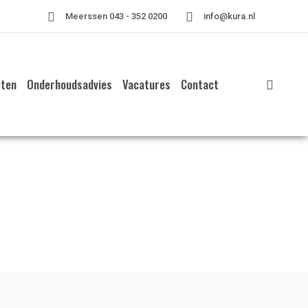
Meerssen 043 - 352 0200
info@kura.nl
cten
Onderhoudsadvies
Vacatures
Contact
Home
»
Project te Zuid-Limburg