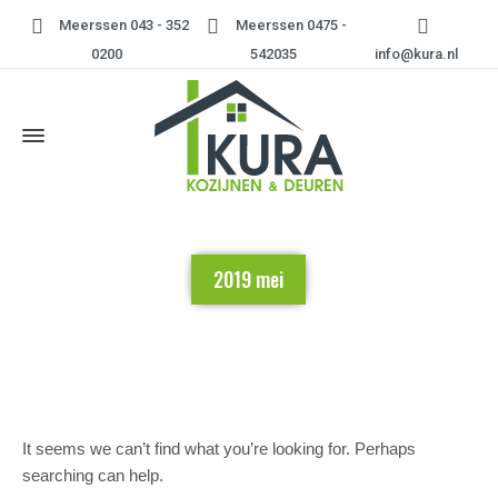
Meerssen 043 - 352
Meerssen 0475 -
0200
542035
info@kura.nl
2019 mei
Home
»
2019 mei
It seems we can’t find what you’re looking for. Perhaps
searching can help.