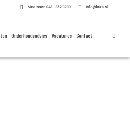
Meerssen 043 - 352 0200
info@kura.nl
cten
Onderhoudsadvies
Vacatures
Contact
Home
»
2020 augustus