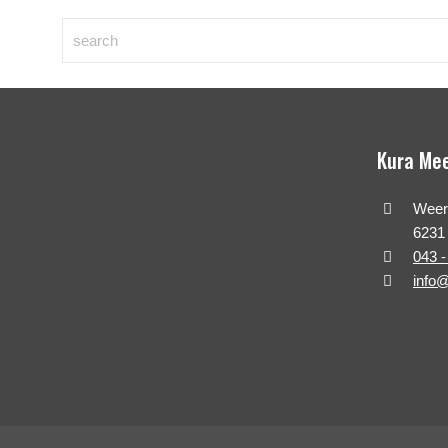
Kura Me
Weert
6231
043 -
info@