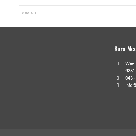
Kura Me
Weert
6231
043 -
info@