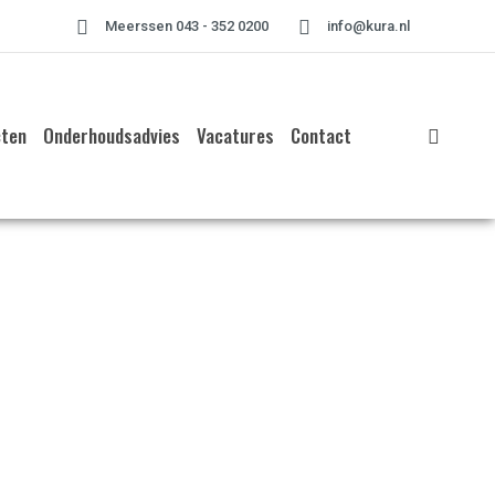
Meerssen 043 - 352 0200
info@kura.nl
cten
Onderhoudsadvies
Vacatures
Contact
Home
»
2023 november