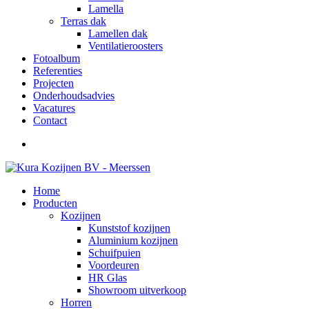
Lamella
Terras dak
Lamellen dak
Ventilatieroosters
Fotoalbum
Referenties
Projecten
Onderhoudsadvies
Vacatures
Contact
Home
Producten
Kozijnen
Kunststof kozijnen
Aluminium kozijnen
Schuifpuien
Voordeuren
HR Glas
Showroom uitverkoop
Horren