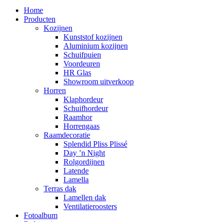
Home
Producten
Kozijnen
Kunststof kozijnen
Aluminium kozijnen
Schuifpuien
Voordeuren
HR Glas
Showroom uitverkoop
Horren
Klaphordeur
Schuifhordeur
Raamhor
Horrengaas
Raamdecoratie
Splendid Pliss Plissé
Day ’n Night
Rolgordijnen
Latende
Lamella
Terras dak
Lamellen dak
Ventilatieroosters
Fotoalbum