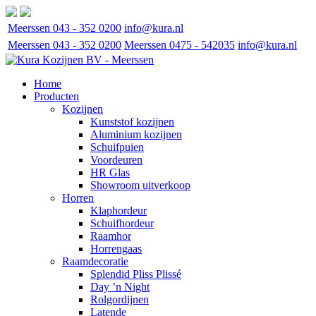
Meerssen 043 - 352 0200
info@kura.nl
Meerssen 043 - 352 0200
Meerssen 0475 - 542035
info@kura.nl
Home
Producten
Kozijnen
Kunststof kozijnen
Aluminium kozijnen
Schuifpuien
Voordeuren
HR Glas
Showroom uitverkoop
Horren
Klaphordeur
Schuifhordeur
Raamhor
Horrengaas
Raamdecoratie
Splendid Pliss Plissé
Day ’n Night
Rolgordijnen
Latende