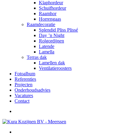
Klaphordeur
Schuifhordeur
Raamhor
Horrengaas
Raamdecoratie
Splendid Pliss Plissé
Day ’n Night
Rolgordijnen
Latende
Lamella
Terras dak
Lamellen dak
Ventilatieroosters
Fotoalbum
Referenties
Projecten
Onderhoudsadvies
Vacatures
Contact