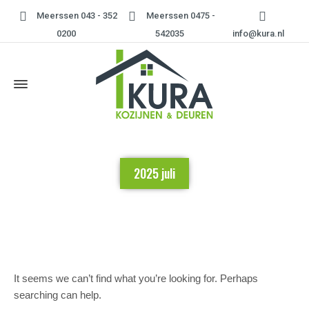
Meerssen 043 - 352
Meerssen 0475 -
0200
542035
info@kura.nl
2025 juli
Home
»
2025 juli
It seems we can’t find what you’re looking for. Perhaps
searching can help.